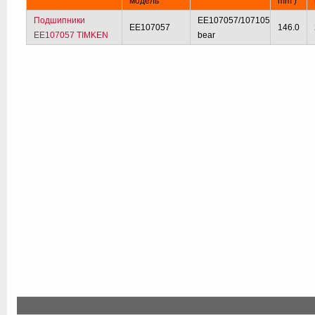
модель
mm )
Подшипники
EE107057/107105
EE107057
146.0
EE107057 TIMKEN
bear