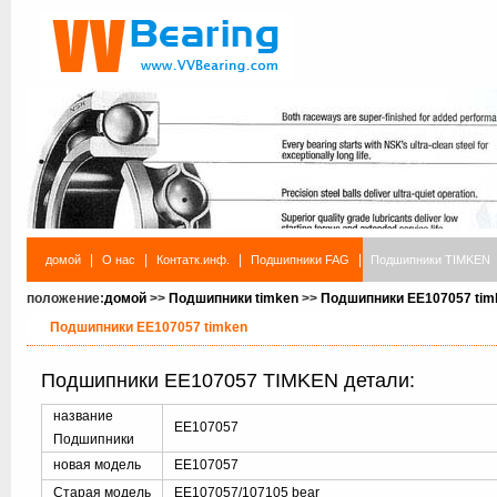
|
|
|
|
домой
О нас
Контатк.инф.
Подшипники FAG
Подшипники TIMKEN
положение:
домой
>>
Подшипники timken
>>
Подшипники EE107057 tim
Подшипники EE107057 timken
Подшипники EE107057 TIMKEN детали:
название
EE107057
Подшипники
новая модель
EE107057
Старая модель
EE107057/107105 bear