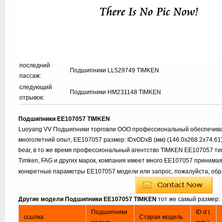
последний
Подшипники LL529749 TIMKEN
пассаж:
следующий
Подшипники HM231148 TIMKEN
отрывок:
Подшипники EE107057 TIMKEN
Luoyang VV Подшипники торговли ООО профессиональный обеспечив
многолетний опыт, EE107057 размер: IDxODxB (мм) (146.0x268.2x74.61
bear, в то же время профессиональный агентство TIMKEN EE107057 ти
Timken, FAG и других марок, компания имеет много EE107057 принимая
конкретные параметры EE107057 модели или запрос, пожалуйста, об
Другие модели Подшипники EE107057 TIMKEN
тот же самый размер:
Подшипники
ID d (
ссылка
Старая модель