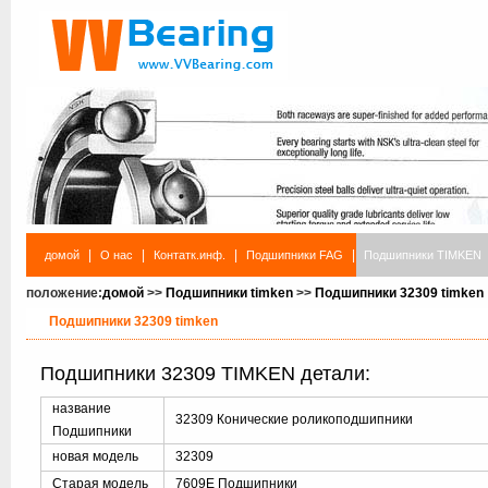
|
|
|
|
домой
О нас
Контатк.инф.
Подшипники FAG
Подшипники TIMKEN
положение:
домой
>>
Подшипники timken
>>
Подшипники 32309 timken
Подшипники 32309 timken
Подшипники 32309 TIMKEN детали:
название
32309 Конические роликоподшипники
Подшипники
новая модель
32309
Старая модель
7609E Подшипники